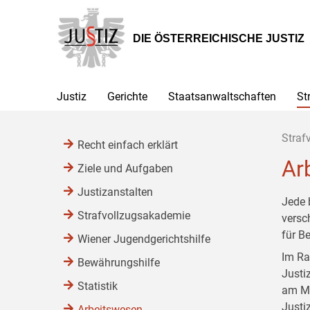
Zur
Zum
Zum
Hauptnavigation
Inhalt
Untermenü
[1]
[2]
[3]
DIE ÖSTERREICHISCHE JUSTIZ
Justiz
Gerichte
Staatsanwaltschaften
St
Straf
Recht einfach erklärt
Ar
Ziele und Aufgaben
Justizanstalten
Jede 
Strafvollzugsakademie
versc
für B
Wiener Jugendgerichtshilfe
Im Ra
Bewährungshilfe
Justi
Statistik
am Mo
Justi
Arbeitswesen