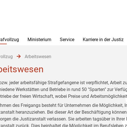
rafvollzug
Ministerium
Service
Karriere in der Justiz
vollzug
Arbeitswesen
beitswesen
bzw. jeder arbeitsfähige Strafgefangene ist verpflichtet, Arbeit z
hiedene Werkstätten und Betriebe in rund 50 "Sparten" zur Verf
etriebe der freien Wirtschaft, wobei Preise und Arbeitsmöglichkei
hmen des Freigangs besteht für Unternehmen die Möglichkeit, I
zanstalt heranzuziehen. Bei dieser Art der Beschäftigung könne
rgen die Justizanstalt verlassen. Sie arbeiten tagsüber in Ihrer
zanstalt zurück. Dies beinhaltet die Möglichkeit im Berufsleben 