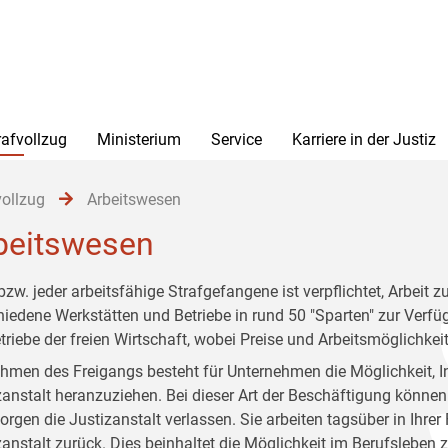
rafvollzug
Ministerium
Service
Karriere in der Justiz
vollzug
Arbeitswesen
beitswesen
bzw. jeder arbeitsfähige Strafgefangene ist verpflichtet, Arbeit z
hiedene Werkstätten und Betriebe in rund 50 "Sparten" zur Verf
etriebe der freien Wirtschaft, wobei Preise und Arbeitsmöglichkei
hmen des Freigangs besteht für Unternehmen die Möglichkeit, I
zanstalt heranzuziehen. Bei dieser Art der Beschäftigung könne
rgen die Justizanstalt verlassen. Sie arbeiten tagsüber in Ihrer
zanstalt zurück. Dies beinhaltet die Möglichkeit im Berufsleben 