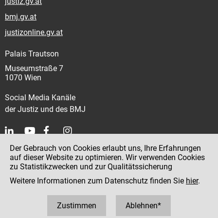
justiz.gv.at
bmj.gv.at
justizonline.gv.at
Palais Trautson
Museumstraße 7
1070 Wien
Social Media Kanäle
der Justiz und des BMJ
Der Gebrauch von Cookies erlaubt uns, Ihre Erfahrungen
Kontakt
auf dieser Website zu optimieren. Wir verwenden Cookies
zu Statistikzwecken und zur Qualitätssicherung
Impressum
Weitere Informationen zum Datenschutz finden Sie
hier
.
Datenschutz
Barrierefreiheit
Zustimmen
Ablehnen*
Hinweisgeber:innenplattform (für Mitarbeiter:innen)