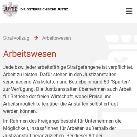
Zur
Zum
Zum
Hauptnavigation
Inhalt
Untermenü
DIE ÖSTERREICHISCHE JUSTIZ
[1]
[2]
[3]
Strafvollzug
Arbeitswesen
Arbeitswesen
Jede bzw. jeder arbeitsfähige Strafgefangene ist verpflichtet,
Arbeit zu leisten. Dafür stehen in den Justizanstalten
verschiedene Werkstätten und Betriebe in rund 50 "Sparten"
zur Verfügung. Die Justizanstalten übernehmen auch Arbeit
für Betriebe der freien Wirtschaft, wobei Preise und
Arbeitsmöglichkeiten über die Anstalten selbst erfragt
werden können.
Im Rahmen des Freigangs besteht für Unternehmen die
Möglichkeit, Insass*innen für Arbeiten außerhalb der
Justizanstalt heranzuziehen. Bei dieser Art der