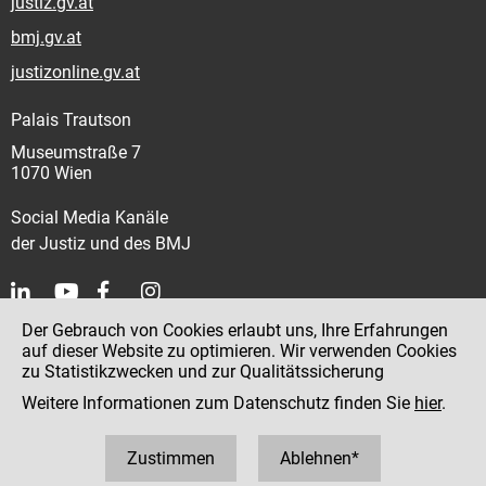
justiz.gv.at
bmj.gv.at
justizonline.gv.at
Palais Trautson
Museumstraße 7
1070 Wien
Social Media Kanäle
der Justiz und des BMJ
Der Gebrauch von Cookies erlaubt uns, Ihre Erfahrungen
Kontakt
auf dieser Website zu optimieren. Wir verwenden Cookies
zu Statistikzwecken und zur Qualitätssicherung
Impressum
Weitere Informationen zum Datenschutz finden Sie
hier
.
Datenschutz
Barrierefreiheit
Zustimmen
Ablehnen*
Hinweisgeber:innenplattform (für Mitarbeiter:innen)