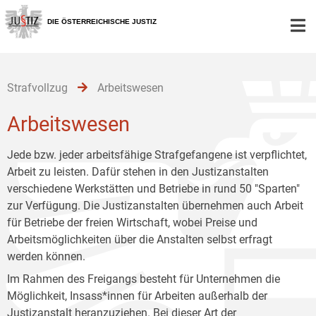
Zur
Zum
Zum
Hauptnavigation
Inhalt
Untermenü
DIE ÖSTERREICHISCHE JUSTIZ
[1]
[2]
[3]
Strafvollzug
Arbeitswesen
Arbeitswesen
Jede bzw. jeder arbeitsfähige Strafgefangene ist verpflichtet,
Arbeit zu leisten. Dafür stehen in den Justizanstalten
verschiedene Werkstätten und Betriebe in rund 50 "Sparten"
zur Verfügung. Die Justizanstalten übernehmen auch Arbeit
für Betriebe der freien Wirtschaft, wobei Preise und
Arbeitsmöglichkeiten über die Anstalten selbst erfragt
werden können.
Im Rahmen des Freigangs besteht für Unternehmen die
Möglichkeit, Insass*innen für Arbeiten außerhalb der
Justizanstalt heranzuziehen. Bei dieser Art der