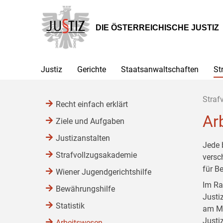
Zur
Zum
Zum
Hauptnavigation
Inhalt
Untermenü
[1]
[2]
[3]
DIE ÖSTERREICHISCHE JUSTIZ
Justiz
Gerichte
Staatsanwaltschaften
St
Straf
Recht einfach erklärt
Ar
Ziele und Aufgaben
Justizanstalten
Jede 
Strafvollzugsakademie
versc
für B
Wiener Jugendgerichtshilfe
Im Ra
Bewährungshilfe
Justi
Statistik
am Mo
Justi
Arbeitswesen