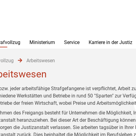
rafvollzug
Ministerium
Service
Karriere in der Justiz
vollzug
Arbeitswesen
beitswesen
bzw. jeder arbeitsfähige Strafgefangene ist verpflichtet, Arbeit z
hiedene Werkstätten und Betriebe in rund 50 "Sparten" zur Verf
etriebe der freien Wirtschaft, wobei Preise und Arbeitsmöglichkei
hmen des Freigangs besteht für Unternehmen die Möglichkeit, I
zanstalt heranzuziehen. Bei dieser Art der Beschäftigung könne
rgen die Justizanstalt verlassen. Sie arbeiten tagsüber in Ihrer
zanstalt zurück. Dies beinhaltet die Möglichkeit im Berufsleben 