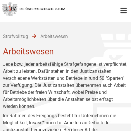
Zur
Zum
Zum
Hauptnavigation
Inhalt
Untermenü
DIE ÖSTERREICHISCHE JUSTIZ
[1]
[2]
[3]
Strafvollzug
Arbeitswesen
Arbeitswesen
Jede bzw. jeder arbeitsfähige Strafgefangene ist verpflichtet,
Arbeit zu leisten. Dafür stehen in den Justizanstalten
verschiedene Werkstätten und Betriebe in rund 50 "Sparten"
zur Verfügung. Die Justizanstalten übernehmen auch Arbeit
für Betriebe der freien Wirtschaft, wobei Preise und
Arbeitsmöglichkeiten über die Anstalten selbst erfragt
werden können.
Im Rahmen des Freigangs besteht für Unternehmen die
Möglichkeit, Insass*innen für Arbeiten außerhalb der
Justizanstalt heranzuziehen. Bei dieser Art der