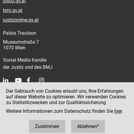
justiz.gv.at
bmj.gv.at
justizonline.gv.at
Palais Trautson
Museumstraße 7
1070 Wien
Social Media Kanäle
der Justiz und des BMJ
Der Gebrauch von Cookies erlaubt uns, Ihre Erfahrungen
Kontakt
auf dieser Website zu optimieren. Wir verwenden Cookies
zu Statistikzwecken und zur Qualitätssicherung
Impressum
Weitere Informationen zum Datenschutz finden Sie
hier
.
Datenschutz
Barrierefreiheit
Zustimmen
Ablehnen*
Hinweisgeber:innenplattform (für Mitarbeiter:innen)