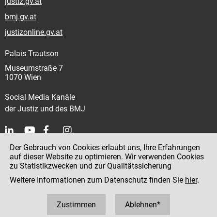
justiz.gv.at
bmj.gv.at
justizonline.gv.at
Palais Trautson
Museumstraße 7
1070 Wien
Social Media Kanäle
der Justiz und des BMJ
Der Gebrauch von Cookies erlaubt uns, Ihre Erfahrungen
Kontakt
auf dieser Website zu optimieren. Wir verwenden Cookies
zu Statistikzwecken und zur Qualitätssicherung
Impressum
Weitere Informationen zum Datenschutz finden Sie
hier
.
Datenschutz
Barrierefreiheit
Zustimmen
Ablehnen*
Hinweisgeber:innenplattform (für Mitarbeiter:innen)