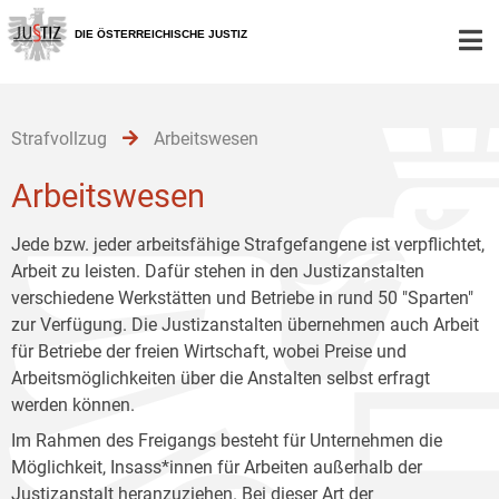
Zur
Zum
Zum
Hauptnavigation
Inhalt
Untermenü
DIE ÖSTERREICHISCHE JUSTIZ
[1]
[2]
[3]
Strafvollzug
Arbeitswesen
Arbeitswesen
Jede bzw. jeder arbeitsfähige Strafgefangene ist verpflichtet,
Arbeit zu leisten. Dafür stehen in den Justizanstalten
verschiedene Werkstätten und Betriebe in rund 50 "Sparten"
zur Verfügung. Die Justizanstalten übernehmen auch Arbeit
für Betriebe der freien Wirtschaft, wobei Preise und
Arbeitsmöglichkeiten über die Anstalten selbst erfragt
werden können.
Im Rahmen des Freigangs besteht für Unternehmen die
Möglichkeit, Insass*innen für Arbeiten außerhalb der
Justizanstalt heranzuziehen. Bei dieser Art der