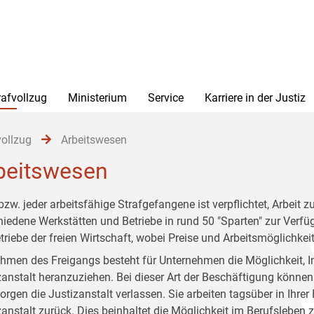
rafvollzug
Ministerium
Service
Karriere in der Justiz
vollzug
Arbeitswesen
beitswesen
bzw. jeder arbeitsfähige Strafgefangene ist verpflichtet, Arbeit z
hiedene Werkstätten und Betriebe in rund 50 "Sparten" zur Verf
etriebe der freien Wirtschaft, wobei Preise und Arbeitsmöglichkei
hmen des Freigangs besteht für Unternehmen die Möglichkeit, I
zanstalt heranzuziehen. Bei dieser Art der Beschäftigung könne
rgen die Justizanstalt verlassen. Sie arbeiten tagsüber in Ihrer
zanstalt zurück. Dies beinhaltet die Möglichkeit im Berufsleben 