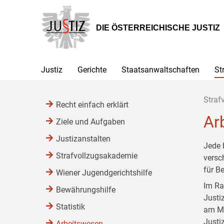
Zur
Zum
Zum
Hauptnavigation
Inhalt
Untermenü
[1]
[2]
[3]
DIE ÖSTERREICHISCHE JUSTIZ
Justiz
Gerichte
Staatsanwaltschaften
St
Straf
Recht einfach erklärt
Ar
Ziele und Aufgaben
Justizanstalten
Jede 
Strafvollzugsakademie
versc
für B
Wiener Jugendgerichtshilfe
Im Ra
Bewährungshilfe
Justi
Statistik
am Mo
Justi
Arbeitswesen