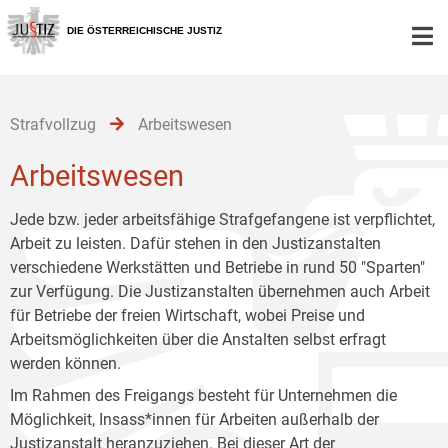
Zur
Zum
Zum
Hauptnavigation
Inhalt
Untermenü
DIE ÖSTERREICHISCHE JUSTIZ
[1]
[2]
[3]
Strafvollzug
Arbeitswesen
Arbeitswesen
Jede bzw. jeder arbeitsfähige Strafgefangene ist verpflichtet,
Arbeit zu leisten. Dafür stehen in den Justizanstalten
verschiedene Werkstätten und Betriebe in rund 50 "Sparten"
zur Verfügung. Die Justizanstalten übernehmen auch Arbeit
für Betriebe der freien Wirtschaft, wobei Preise und
Arbeitsmöglichkeiten über die Anstalten selbst erfragt
werden können.
Im Rahmen des Freigangs besteht für Unternehmen die
Möglichkeit, Insass*innen für Arbeiten außerhalb der
Justizanstalt heranzuziehen. Bei dieser Art der