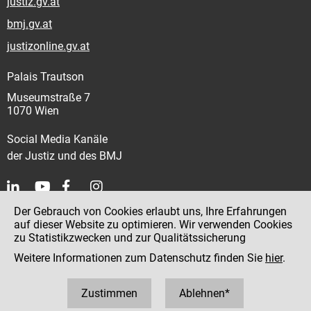
justiz.gv.at
bmj.gv.at
justizonline.gv.at
Palais Trautson
Museumstraße 7
1070 Wien
Social Media Kanäle
der Justiz und des BMJ
Der Gebrauch von Cookies erlaubt uns, Ihre Erfahrungen
Kontakt
auf dieser Website zu optimieren. Wir verwenden Cookies
zu Statistikzwecken und zur Qualitätssicherung
Impressum
Weitere Informationen zum Datenschutz finden Sie
hier
.
Datenschutz
Barrierefreiheit
Zustimmen
Ablehnen*
Hinweisgeber:innenplattform (für Mitarbeiter:innen)