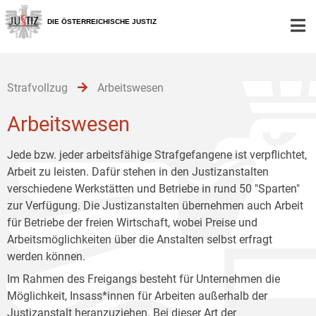
Zur
Zum
Zum
Hauptnavigation
Inhalt
Untermenü
DIE ÖSTERREICHISCHE JUSTIZ
[1]
[2]
[3]
Strafvollzug
Arbeitswesen
Arbeitswesen
Jede bzw. jeder arbeitsfähige Strafgefangene ist verpflichtet,
Arbeit zu leisten. Dafür stehen in den Justizanstalten
verschiedene Werkstätten und Betriebe in rund 50 "Sparten"
zur Verfügung. Die Justizanstalten übernehmen auch Arbeit
für Betriebe der freien Wirtschaft, wobei Preise und
Arbeitsmöglichkeiten über die Anstalten selbst erfragt
werden können.
Im Rahmen des Freigangs besteht für Unternehmen die
Möglichkeit, Insass*innen für Arbeiten außerhalb der
Justizanstalt heranzuziehen. Bei dieser Art der