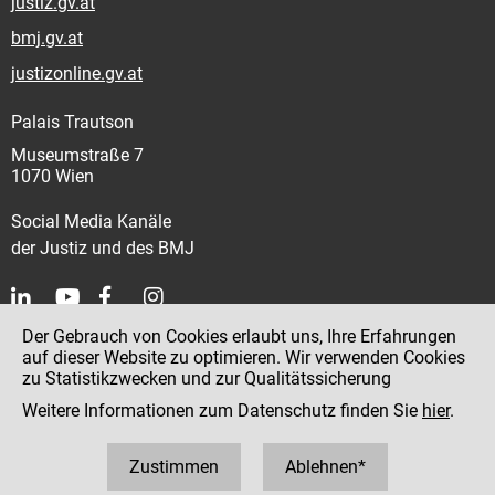
justiz.gv.at
bmj.gv.at
justizonline.gv.at
Palais Trautson
Museumstraße 7
1070 Wien
Social Media Kanäle
der Justiz und des BMJ
Der Gebrauch von Cookies erlaubt uns, Ihre Erfahrungen
Kontakt
auf dieser Website zu optimieren. Wir verwenden Cookies
zu Statistikzwecken und zur Qualitätssicherung
Impressum
Weitere Informationen zum Datenschutz finden Sie
hier
.
Datenschutz
Barrierefreiheit
Zustimmen
Ablehnen*
Hinweisgeber:innenplattform (für Mitarbeiter:innen)