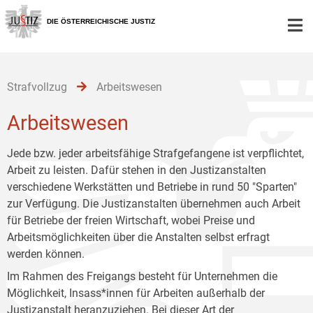
Zur
Zum
Zum
Hauptnavigation
Inhalt
Untermenü
DIE ÖSTERREICHISCHE JUSTIZ
[1]
[2]
[3]
Strafvollzug
Arbeitswesen
Arbeitswesen
Jede bzw. jeder arbeitsfähige Strafgefangene ist verpflichtet,
Arbeit zu leisten. Dafür stehen in den Justizanstalten
verschiedene Werkstätten und Betriebe in rund 50 "Sparten"
zur Verfügung. Die Justizanstalten übernehmen auch Arbeit
für Betriebe der freien Wirtschaft, wobei Preise und
Arbeitsmöglichkeiten über die Anstalten selbst erfragt
werden können.
Im Rahmen des Freigangs besteht für Unternehmen die
Möglichkeit, Insass*innen für Arbeiten außerhalb der
Justizanstalt heranzuziehen. Bei dieser Art der