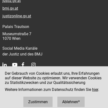
justiz.gv.at
bmj.gv.at
justizonline.gv.at
Palais Trautson
Museumstraße 7
1070 Wien
Social Media Kanäle
der Justiz und des BMJ
Der Gebrauch von Cookies erlaubt uns, Ihre Erfahrungen
Kontakt
auf dieser Website zu optimieren. Wir verwenden Cookies
zu Statistikzwecken und zur Qualitätssicherung
Impressum
Weitere Informationen zum Datenschutz finden Sie
hier
.
Datenschutz
Barrierefreiheit
Zustimmen
Ablehnen*
Hinweisgeber:innenplattform (für Mitarbeiter:innen)