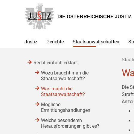
Zur
Zum
Zum
Hauptnavigation
Inhalt
Untermenü
[1]
[2]
[3]
DIE ÖSTERREICHISCHE JUSTIZ
Justiz
Gerichte
Staatsanwaltschaften
St
Staat
Recht einfach erklärt
Wa
Wozu braucht man die
Staatsanwaltschaft?
Die S
Was macht die
Staatsanwaltschaft?
Straf
Anzei
Mögliche
Ermittlungshandlungen
Welche besonderen
Herausforderungen gibt es?