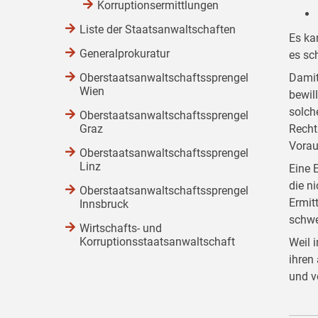
Korruptionsermittlungen
Liste der Staatsanwaltschaften
Es ka
Generalprokuratur
es sc
Oberstaatsanwaltschaftssprengel
Damit
Wien
bewill
solch
Oberstaatsanwaltschaftssprengel
Graz
Recht
Vorau
Oberstaatsanwaltschaftssprengel
Linz
Eine 
die n
Oberstaatsanwaltschaftssprengel
Ermit
Innsbruck
schwe
Wirtschafts- und
Korruptionsstaatsanwaltschaft
Weil 
ihren
und v