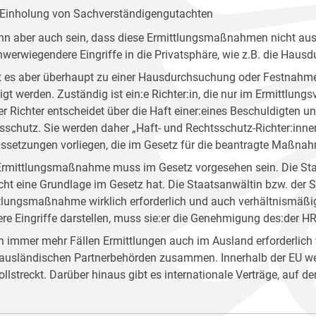
Einholung von Sachverständigengutachten
nn aber auch sein, dass diese Ermittlungsmaßnahmen nicht ausr
hwerwiegendere Eingriffe in die Privatsphäre, wie z.B. die Hau
 es aber überhaupt zu einer Hausdurchsuchung oder Festnahm
igt werden. Zuständig ist ein:e Richter:in, die nur im Ermittlungsv
er Richter entscheidet über die Haft einer:eines Beschuldigten un
sschutz. Sie werden daher „Haft- und Rechtsschutz-Richter:innen“ 
ssetzungen vorliegen, die im Gesetz für die beantragte Maßnahm
Ermittlungsmaßnahme muss im Gesetz vorgesehen sein. Die St
icht eine Grundlage im Gesetz hat. Die Staatsanwältin bzw. der S
tlungsmaßnahme wirklich erforderlich und auch verhältnismäßi
re Eingriffe darstellen, muss sie:er die Genehmigung des:der HR-
in immer mehr Fällen Ermittlungen auch im Ausland erforderlich 
 ausländischen Partnerbehörden zusammen. Innerhalb der EU w
ollstreckt. Darüber hinaus gibt es internationale Verträge, auf 