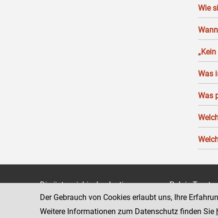
Wie s
Wann 
„Kein
Was i
Was p
Welch
Welch
Die österreichische Justiz
Palais Trauts
Der Gebrauch von Cookies erlaubt uns, Ihre Erfahru
Museumstraß
Bundesministerium für Justiz
1070 Wien
Weitere Informationen zum Datenschutz finden Sie
justiz.gv.at