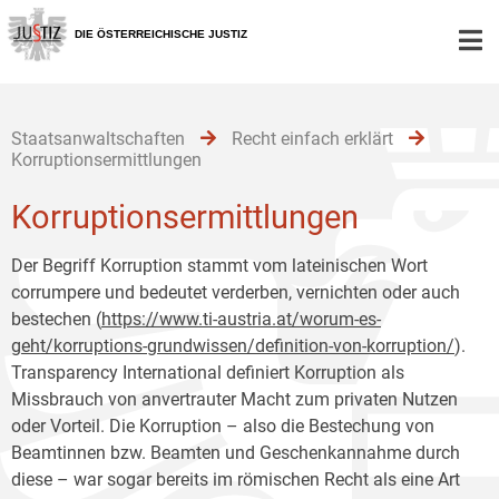
Zur
Zum
Zum
Hauptnavigation
Inhalt
Untermenü
DIE ÖSTERREICHISCHE JUSTIZ
[1]
[2]
[3]
Staatsanwaltschaften
Recht einfach erklärt
Korruptionsermittlungen
Korruptionsermittlungen
Der Begriff Korruption stammt vom lateinischen Wort
corrumpere und bedeutet verderben, vernichten oder auch
bestechen (
https://www.ti-austria.at/worum-es-
geht/korruptions-grundwissen/definition-von-korruption/
).
Transparency International definiert Korruption als
Missbrauch von anvertrauter Macht zum privaten Nutzen
oder Vorteil. Die Korruption – also die Bestechung von
Beamtinnen bzw. Beamten und Geschenkannahme durch
diese – war sogar bereits im römischen Recht als eine Art