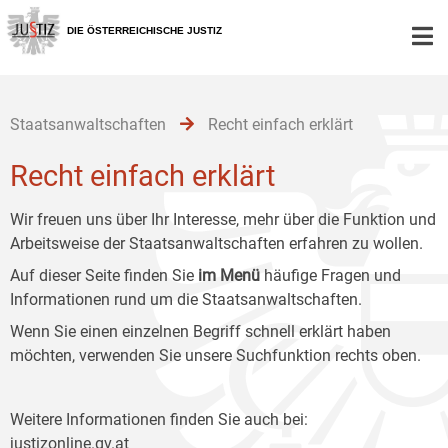
Zur
Zum
Zum
Hauptnavigation
Inhalt
Untermenü
DIE ÖSTERREICHISCHE JUSTIZ
[1]
[2]
[3]
Staatsanwaltschaften
Recht einfach erklärt
Recht einfach erklärt
Wir freuen uns über Ihr Interesse, mehr über die Funktion und
Arbeitsweise der Staatsanwaltschaften erfahren zu wollen.
Auf dieser Seite finden Sie
im Menü
häufige Fragen und
Informationen rund um die Staatsanwaltschaften.
Wenn Sie einen einzelnen Begriff schnell erklärt haben
möchten, verwenden Sie unsere Suchfunktion rechts oben.
Weitere Informationen finden Sie auch bei:
justizonline.gv.at