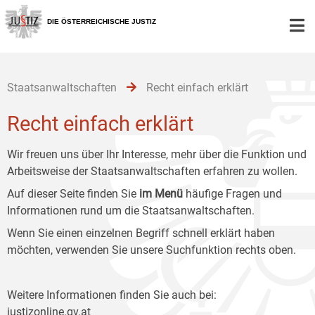
Zur
Zum
Zum
Hauptnavigation
Inhalt
Untermenü
DIE ÖSTERREICHISCHE JUSTIZ
[1]
[2]
[3]
Staatsanwaltschaften
Recht einfach erklärt
Recht einfach erklärt
Wir freuen uns über Ihr Interesse, mehr über die Funktion und
Arbeitsweise der Staatsanwaltschaften erfahren zu wollen.
Auf dieser Seite finden Sie
im Menü
häufige Fragen und
Informationen rund um die Staatsanwaltschaften.
Wenn Sie einen einzelnen Begriff schnell erklärt haben
möchten, verwenden Sie unsere Suchfunktion rechts oben.
Weitere Informationen finden Sie auch bei:
justizonline.gv.at