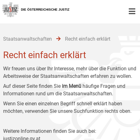
Zur
Zum
Zum
Hauptnavigation
Inhalt
Untermenü
DIE ÖSTERREICHISCHE JUSTIZ
[1]
[2]
[3]
Staatsanwaltschaften
Recht einfach erklärt
Recht einfach erklärt
Wir freuen uns über Ihr Interesse, mehr über die Funktion und
Arbeitsweise der Staatsanwaltschaften erfahren zu wollen.
Auf dieser Seite finden Sie
im Menü
häufige Fragen und
Informationen rund um die Staatsanwaltschaften.
Wenn Sie einen einzelnen Begriff schnell erklärt haben
möchten, verwenden Sie unsere Suchfunktion rechts oben.
Weitere Informationen finden Sie auch bei:
justizonline.gv.at