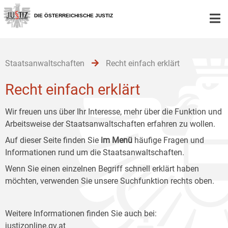
Zur
Zum
Zum
Hauptnavigation
Inhalt
Untermenü
DIE ÖSTERREICHISCHE JUSTIZ
[1]
[2]
[3]
Staatsanwaltschaften
Recht einfach erklärt
Recht einfach erklärt
Wir freuen uns über Ihr Interesse, mehr über die Funktion und
Arbeitsweise der Staatsanwaltschaften erfahren zu wollen.
Auf dieser Seite finden Sie
im Menü
häufige Fragen und
Informationen rund um die Staatsanwaltschaften.
Wenn Sie einen einzelnen Begriff schnell erklärt haben
möchten, verwenden Sie unsere Suchfunktion rechts oben.
Weitere Informationen finden Sie auch bei:
justizonline.gv.at