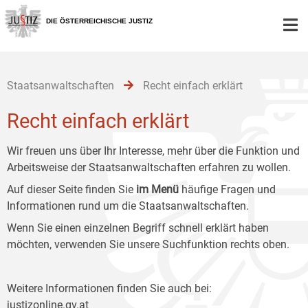
Zur
Zum
Zum
Hauptnavigation
Inhalt
Untermenü
DIE ÖSTERREICHISCHE JUSTIZ
[1]
[2]
[3]
Staatsanwaltschaften
Recht einfach erklärt
Recht einfach erklärt
Wir freuen uns über Ihr Interesse, mehr über die Funktion und
Arbeitsweise der Staatsanwaltschaften erfahren zu wollen.
Auf dieser Seite finden Sie
im Menü
häufige Fragen und
Informationen rund um die Staatsanwaltschaften.
Wenn Sie einen einzelnen Begriff schnell erklärt haben
möchten, verwenden Sie unsere Suchfunktion rechts oben.
Weitere Informationen finden Sie auch bei:
justizonline.gv.at