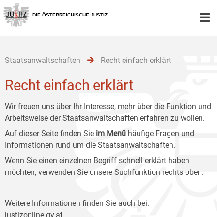
Zur
Zum
Zum
Hauptnavigation
Inhalt
Untermenü
DIE ÖSTERREICHISCHE JUSTIZ
[1]
[2]
[3]
Staatsanwaltschaften
Recht einfach erklärt
Recht einfach erklärt
Wir freuen uns über Ihr Interesse, mehr über die Funktion und
Arbeitsweise der Staatsanwaltschaften erfahren zu wollen.
Auf dieser Seite finden Sie
im Menü
häufige Fragen und
Informationen rund um die Staatsanwaltschaften.
Wenn Sie einen einzelnen Begriff schnell erklärt haben
möchten, verwenden Sie unsere Suchfunktion rechts oben.
Weitere Informationen finden Sie auch bei:
justizonline.gv.at