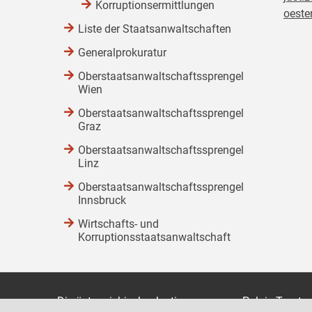
Korruptionsermittlungen
oester
Liste der Staatsanwaltschaften
Generalprokuratur
Oberstaatsanwaltschaftssprengel
Wien
Oberstaatsanwaltschaftssprengel
Graz
Oberstaatsanwaltschaftssprengel
Linz
Oberstaatsanwaltschaftssprengel
Innsbruck
Wirtschafts- und
Korruptionsstaatsanwaltschaft
Die österreichische Justiz
Palais Trauts