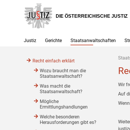
Zur
Zum
Zum
Hauptnavigation
Inhalt
Untermenü
[1]
[2]
[3]
DIE ÖSTERREICHISCHE JUSTIZ
Justiz
Gerichte
Staatsanwaltschaften
St
Staat
Recht einfach erklärt
Re
Wozu braucht man die
Staatsanwaltschaft?
Wir f
Was macht die
Staatsanwaltschaft?
Auf d
Mögliche
Wenn 
Ermittlungshandlungen
Welche besonderen
Weite
Herausforderungen gibt es?
justiz