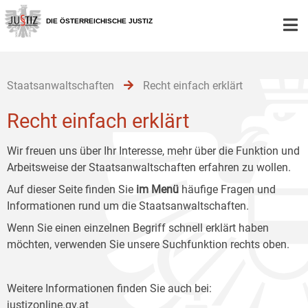
Zur
Zum
Zum
Hauptnavigation
Inhalt
Untermenü
DIE ÖSTERREICHISCHE JUSTIZ
[1]
[2]
[3]
Staatsanwaltschaften
Recht einfach erklärt
Recht einfach erklärt
Wir freuen uns über Ihr Interesse, mehr über die Funktion und
Arbeitsweise der Staatsanwaltschaften erfahren zu wollen.
Auf dieser Seite finden Sie
im Menü
häufige Fragen und
Informationen rund um die Staatsanwaltschaften.
Wenn Sie einen einzelnen Begriff schnell erklärt haben
möchten, verwenden Sie unsere Suchfunktion rechts oben.
Weitere Informationen finden Sie auch bei:
justizonline.gv.at