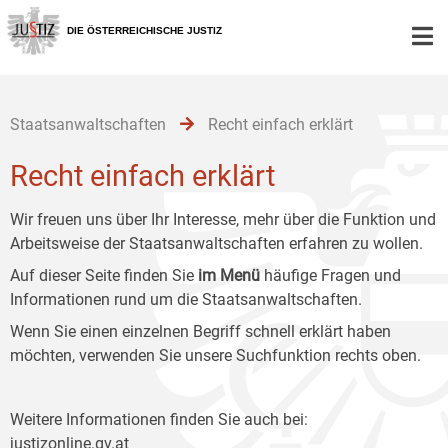
Zur
Zum
Zum
Hauptnavigation
Inhalt
Untermenü
DIE ÖSTERREICHISCHE JUSTIZ
[1]
[2]
[3]
Staatsanwaltschaften
Recht einfach erklärt
Recht einfach erklärt
Wir freuen uns über Ihr Interesse, mehr über die Funktion und
Arbeitsweise der Staatsanwaltschaften erfahren zu wollen.
Auf dieser Seite finden Sie
im Menü
häufige Fragen und
Informationen rund um die Staatsanwaltschaften.
Wenn Sie einen einzelnen Begriff schnell erklärt haben
möchten, verwenden Sie unsere Suchfunktion rechts oben.
Weitere Informationen finden Sie auch bei:
justizonline.gv.at