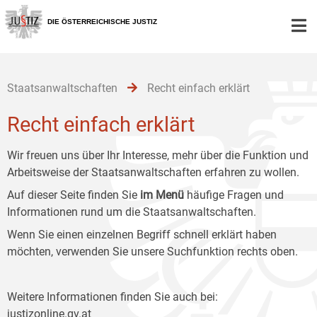
Zur
Zum
Zum
Hauptnavigation
Inhalt
Untermenü
DIE ÖSTERREICHISCHE JUSTIZ
[1]
[2]
[3]
Staatsanwaltschaften
Recht einfach erklärt
Recht einfach erklärt
Wir freuen uns über Ihr Interesse, mehr über die Funktion und
Arbeitsweise der Staatsanwaltschaften erfahren zu wollen.
Auf dieser Seite finden Sie
im Menü
häufige Fragen und
Informationen rund um die Staatsanwaltschaften.
Wenn Sie einen einzelnen Begriff schnell erklärt haben
möchten, verwenden Sie unsere Suchfunktion rechts oben.
Weitere Informationen finden Sie auch bei:
justizonline.gv.at