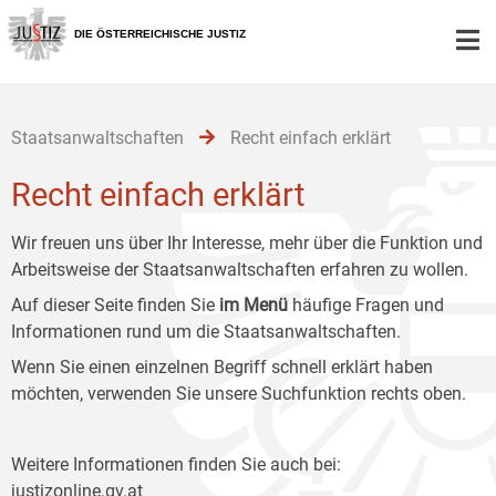
Zur
Zum
Zum
Hauptnavigation
Inhalt
Untermenü
DIE ÖSTERREICHISCHE JUSTIZ
[1]
[2]
[3]
Staatsanwaltschaften
Recht einfach erklärt
Recht einfach erklärt
Wir freuen uns über Ihr Interesse, mehr über die Funktion und
Arbeitsweise der Staatsanwaltschaften erfahren zu wollen.
Auf dieser Seite finden Sie
im Menü
häufige Fragen und
Informationen rund um die Staatsanwaltschaften.
Wenn Sie einen einzelnen Begriff schnell erklärt haben
möchten, verwenden Sie unsere Suchfunktion rechts oben.
Weitere Informationen finden Sie auch bei:
justizonline.gv.at