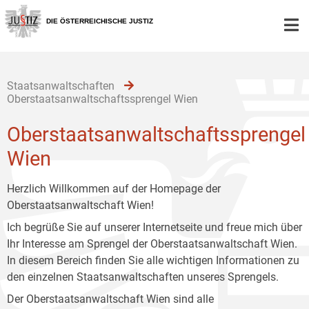
Zur
Zum
Zum
Hauptnavigation
Inhalt
Untermenü
DIE ÖSTERREICHISCHE JUSTIZ
[1]
[2]
[3]
Staatsanwaltschaften
Oberstaatsanwaltschaftssprengel Wien
Oberstaatsanwaltschaftssprengel
Wien
Herzlich Willkommen auf der Homepage der
Oberstaatsanwaltschaft Wien!
Ich begrüße Sie auf unserer Internetseite und freue mich über
Ihr Interesse am Sprengel der Oberstaatsanwaltschaft Wien.
In diesem Bereich finden Sie alle wichtigen Informationen zu
den einzelnen Staatsanwaltschaften unseres Sprengels.
Der Oberstaatsanwaltschaft Wien sind alle