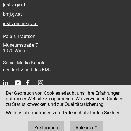
justiz.gv.at
bmj.gv.at
justizonline.gv.at
Palais Trautson
Museumstraße 7
1070 Wien
Social Media Kanäle
der Justiz und des BMJ
Der Gebrauch von Cookies erlaubt uns, Ihre Erfahrungen
Kontakt
auf dieser Website zu optimieren. Wir verwenden Cookies
zu Statistikzwecken und zur Qualitätssicherung
Impressum
Weitere Informationen zum Datenschutz finden Sie
hier
.
Datenschutz
Barrierefreiheit
Zustimmen
Ablehnen*