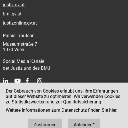
justiz.gv.at
bmj.gv.at
justizonline.gv.at
Palais Trautson
Museumstraße 7
1070 Wien
Social Media Kanäle
der Justiz und des BMJ
Der Gebrauch von Cookies erlaubt uns, Ihre Erfahrungen
Kontakt
auf dieser Website zu optimieren. Wir verwenden Cookies
zu Statistikzwecken und zur Qualitätssicherung
Impressum
Weitere Informationen zum Datenschutz finden Sie
hier
.
Datenschutz
Barrierefreiheit
Zustimmen
Ablehnen*