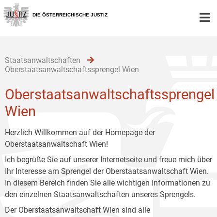
Zur
Zum
Zum
Hauptnavigation
Inhalt
Untermenü
DIE ÖSTERREICHISCHE JUSTIZ
[1]
[2]
[3]
Staatsanwaltschaften
Oberstaatsanwaltschaftssprengel Wien
Oberstaatsanwaltschaftssprengel
Wien
Herzlich Willkommen auf der Homepage der
Oberstaatsanwaltschaft Wien!
Ich begrüße Sie auf unserer Internetseite und freue mich über
Ihr Interesse am Sprengel der Oberstaatsanwaltschaft Wien.
In diesem Bereich finden Sie alle wichtigen Informationen zu
den einzelnen Staatsanwaltschaften unseres Sprengels.
Der Oberstaatsanwaltschaft Wien sind alle