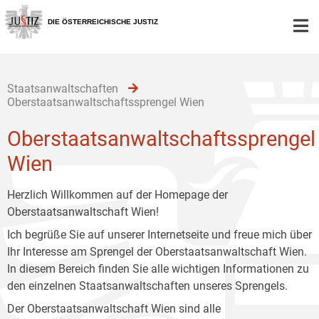
Zur
Zum
Zum
Hauptnavigation
Inhalt
Untermenü
DIE ÖSTERREICHISCHE JUSTIZ
[1]
[2]
[3]
Staatsanwaltschaften
Oberstaatsanwaltschaftssprengel Wien
Oberstaatsanwaltschaftssprengel
Wien
Herzlich Willkommen auf der Homepage der
Oberstaatsanwaltschaft Wien!
Ich begrüße Sie auf unserer Internetseite und freue mich über
Ihr Interesse am Sprengel der Oberstaatsanwaltschaft Wien.
In diesem Bereich finden Sie alle wichtigen Informationen zu
den einzelnen Staatsanwaltschaften unseres Sprengels.
Der Oberstaatsanwaltschaft Wien sind alle