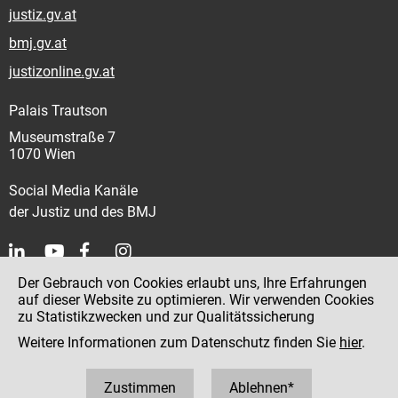
justiz.gv.at
bmj.gv.at
justizonline.gv.at
Palais Trautson
Museumstraße 7
1070 Wien
Social Media Kanäle
der Justiz und des BMJ
Der Gebrauch von Cookies erlaubt uns, Ihre Erfahrungen
Kontakt
auf dieser Website zu optimieren. Wir verwenden Cookies
zu Statistikzwecken und zur Qualitätssicherung
Impressum
Weitere Informationen zum Datenschutz finden Sie
hier
.
Datenschutz
Barrierefreiheit
Zustimmen
Ablehnen*