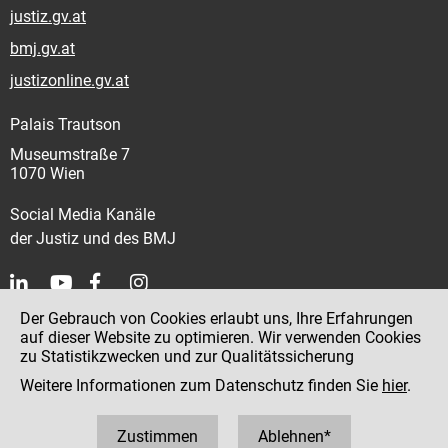
justiz.gv.at
bmj.gv.at
justizonline.gv.at
Palais Trautson
Museumstraße 7
1070 Wien
Social Media Kanäle
der Justiz und des BMJ
Der Gebrauch von Cookies erlaubt uns, Ihre Erfahrungen
Kontakt
auf dieser Website zu optimieren. Wir verwenden Cookies
zu Statistikzwecken und zur Qualitätssicherung
Impressum
Weitere Informationen zum Datenschutz finden Sie
hier
.
Datenschutz
Barrierefreiheit
Zustimmen
Ablehnen*