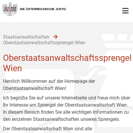
Zur
Zum
Zum
Hauptnavigation
Inhalt
Untermenü
DIE ÖSTERREICHISCHE JUSTIZ
[1]
[2]
[3]
Staatsanwaltschaften
Oberstaatsanwaltschaftssprengel Wien
Oberstaatsanwaltschaftssprengel
Wien
Herzlich Willkommen auf der Homepage der
Oberstaatsanwaltschaft Wien!
Ich begrüße Sie auf unserer Internetseite und freue mich über
Ihr Interesse am Sprengel der Oberstaatsanwaltschaft Wien.
In diesem Bereich finden Sie alle wichtigen Informationen zu
den einzelnen Staatsanwaltschaften unseres Sprengels.
Der Oberstaatsanwaltschaft Wien sind alle