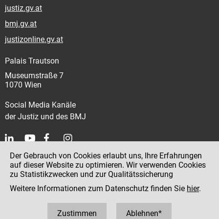
justiz.gv.at
bmj.gv.at
justizonline.gv.at
Palais Trautson
Museumstraße 7
1070 Wien
Social Media Kanäle
der Justiz und des BMJ
Der Gebrauch von Cookies erlaubt uns, Ihre Erfahrungen
Kontakt
auf dieser Website zu optimieren. Wir verwenden Cookies
zu Statistikzwecken und zur Qualitätssicherung
Impressum
Weitere Informationen zum Datenschutz finden Sie
hier
.
Datenschutz
Barrierefreiheit
Zustimmen
Ablehnen*