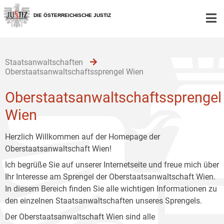
Zur
Zum
Zum
Hauptnavigation
Inhalt
Untermenü
DIE ÖSTERREICHISCHE JUSTIZ
[1]
[2]
[3]
Staatsanwaltschaften
Oberstaatsanwaltschaftssprengel Wien
Oberstaatsanwaltschaftssprengel
Wien
Herzlich Willkommen auf der Homepage der
Oberstaatsanwaltschaft Wien!
Ich begrüße Sie auf unserer Internetseite und freue mich über
Ihr Interesse am Sprengel der Oberstaatsanwaltschaft Wien.
In diesem Bereich finden Sie alle wichtigen Informationen zu
den einzelnen Staatsanwaltschaften unseres Sprengels.
Der Oberstaatsanwaltschaft Wien sind alle