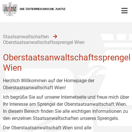
Zur
Zum
Zum
Hauptnavigation
Inhalt
Untermenü
DIE ÖSTERREICHISCHE JUSTIZ
[1]
[2]
[3]
Staatsanwaltschaften
Oberstaatsanwaltschaftssprengel Wien
Oberstaatsanwaltschaftssprengel
Wien
Herzlich Willkommen auf der Homepage der
Oberstaatsanwaltschaft Wien!
Ich begrüße Sie auf unserer Internetseite und freue mich über
Ihr Interesse am Sprengel der Oberstaatsanwaltschaft Wien.
In diesem Bereich finden Sie alle wichtigen Informationen zu
den einzelnen Staatsanwaltschaften unseres Sprengels.
Der Oberstaatsanwaltschaft Wien sind alle