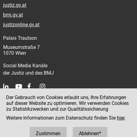
justiz.gv.at
bmj.gv.at
justizonline.gv.at
Palais Trautson
Museumstraße 7
1070 Wien
Social Media Kanäle
der Justiz und des BMJ
Der Gebrauch von Cookies erlaubt uns, Ihre Erfahrungen
Kontakt
auf dieser Website zu optimieren. Wir verwenden Cookies
zu Statistikzwecken und zur Qualitätssicherung
Impressum
Weitere Informationen zum Datenschutz finden Sie
hier
.
Datenschutz
Barrierefreiheit
Zustimmen
Ablehnen*