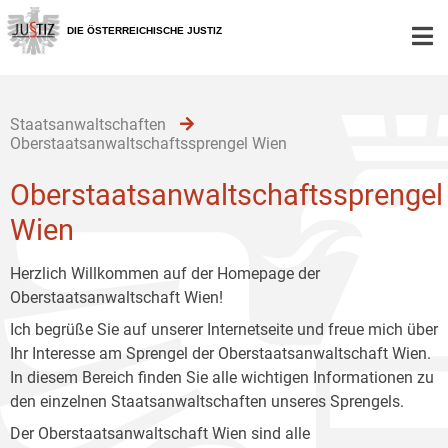
Zur
Zum
Zum
Hauptnavigation
Inhalt
Untermenü
DIE ÖSTERREICHISCHE JUSTIZ
[1]
[2]
[3]
Staatsanwaltschaften
Oberstaatsanwaltschaftssprengel Wien
Oberstaatsanwaltschaftssprengel
Wien
Herzlich Willkommen auf der Homepage der
Oberstaatsanwaltschaft Wien!
Ich begrüße Sie auf unserer Internetseite und freue mich über
Ihr Interesse am Sprengel der Oberstaatsanwaltschaft Wien.
In diesem Bereich finden Sie alle wichtigen Informationen zu
den einzelnen Staatsanwaltschaften unseres Sprengels.
Der Oberstaatsanwaltschaft Wien sind alle