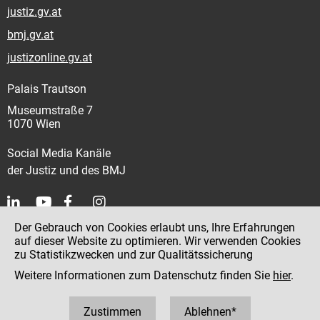
justiz.gv.at
bmj.gv.at
justizonline.gv.at
Palais Trautson
Museumstraße 7
1070 Wien
Social Media Kanäle
der Justiz und des BMJ
Der Gebrauch von Cookies erlaubt uns, Ihre Erfahrungen
Kontakt
auf dieser Website zu optimieren. Wir verwenden Cookies
zu Statistikzwecken und zur Qualitätssicherung
Impressum
Weitere Informationen zum Datenschutz finden Sie
hier
.
Datenschutz
Barrierefreiheit
Zustimmen
Ablehnen*