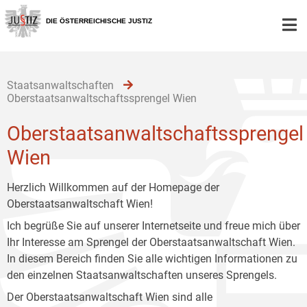
Zur
Zum
Zum
Hauptnavigation
Inhalt
Untermenü
DIE ÖSTERREICHISCHE JUSTIZ
[1]
[2]
[3]
Staatsanwaltschaften
Oberstaatsanwaltschaftssprengel Wien
Oberstaatsanwaltschaftssprengel
Wien
Herzlich Willkommen auf der Homepage der
Oberstaatsanwaltschaft Wien!
Ich begrüße Sie auf unserer Internetseite und freue mich über
Ihr Interesse am Sprengel der Oberstaatsanwaltschaft Wien.
In diesem Bereich finden Sie alle wichtigen Informationen zu
den einzelnen Staatsanwaltschaften unseres Sprengels.
Der Oberstaatsanwaltschaft Wien sind alle