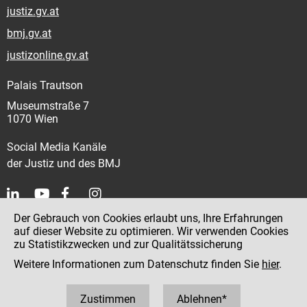
justiz.gv.at
bmj.gv.at
justizonline.gv.at
Palais Trautson
Museumstraße 7
1070 Wien
Social Media Kanäle
der Justiz und des BMJ
Der Gebrauch von Cookies erlaubt uns, Ihre Erfahrungen
Kontakt
auf dieser Website zu optimieren. Wir verwenden Cookies
zu Statistikzwecken und zur Qualitätssicherung
Impressum
Weitere Informationen zum Datenschutz finden Sie
hier
.
Datenschutz
Barrierefreiheit
Zustimmen
Ablehnen*