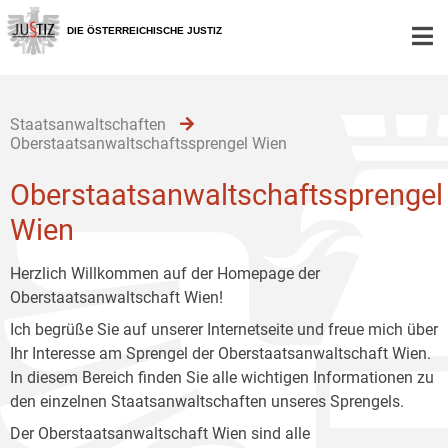
Zur
Zum
Zum
Hauptnavigation
Inhalt
Untermenü
DIE ÖSTERREICHISCHE JUSTIZ
[1]
[2]
[3]
Staatsanwaltschaften
Oberstaatsanwaltschaftssprengel Wien
Oberstaatsanwaltschaftssprengel
Wien
Herzlich Willkommen auf der Homepage der
Oberstaatsanwaltschaft Wien!
Ich begrüße Sie auf unserer Internetseite und freue mich über
Ihr Interesse am Sprengel der Oberstaatsanwaltschaft Wien.
In diesem Bereich finden Sie alle wichtigen Informationen zu
den einzelnen Staatsanwaltschaften unseres Sprengels.
Der Oberstaatsanwaltschaft Wien sind alle