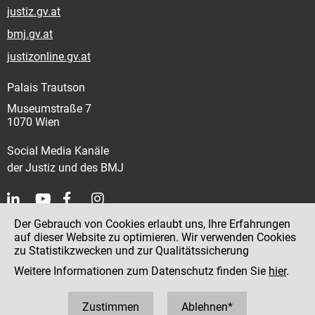
justiz.gv.at
bmj.gv.at
justizonline.gv.at
Palais Trautson
Museumstraße 7
1070 Wien
Social Media Kanäle
der Justiz und des BMJ
Der Gebrauch von Cookies erlaubt uns, Ihre Erfahrungen
Kontakt
auf dieser Website zu optimieren. Wir verwenden Cookies
zu Statistikzwecken und zur Qualitätssicherung
Impressum
Weitere Informationen zum Datenschutz finden Sie
hier
.
Datenschutz
Barrierefreiheit
Zustimmen
Ablehnen*