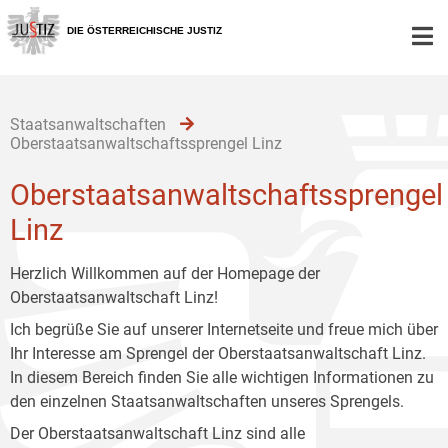
Zur
Zum
Zum
Hauptnavigation
Inhalt
Untermenü
DIE ÖSTERREICHISCHE JUSTIZ
[1]
[2]
[3]
Staatsanwaltschaften
Oberstaatsanwaltschaftssprengel Linz
Oberstaatsanwaltschaftssprengel
Linz
Herzlich Willkommen auf der Homepage der
Oberstaatsanwaltschaft Linz!
Ich begrüße Sie auf unserer Internetseite und freue mich über
Ihr Interesse am Sprengel der Oberstaatsanwaltschaft Linz.
In diesem Bereich finden Sie alle wichtigen Informationen zu
den einzelnen Staatsanwaltschaften unseres Sprengels.
Der Oberstaatsanwaltschaft Linz sind alle