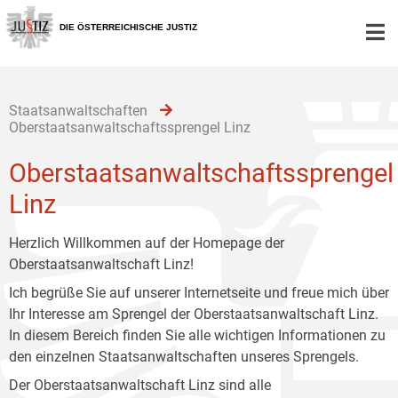
Zur
Zum
Zum
Hauptnavigation
Inhalt
Untermenü
DIE ÖSTERREICHISCHE JUSTIZ
[1]
[2]
[3]
Staatsanwaltschaften
Oberstaatsanwaltschaftssprengel Linz
Oberstaatsanwaltschaftssprengel
Linz
Herzlich Willkommen auf der Homepage der
Oberstaatsanwaltschaft Linz!
Ich begrüße Sie auf unserer Internetseite und freue mich über
Ihr Interesse am Sprengel der Oberstaatsanwaltschaft Linz.
In diesem Bereich finden Sie alle wichtigen Informationen zu
den einzelnen Staatsanwaltschaften unseres Sprengels.
Der Oberstaatsanwaltschaft Linz sind alle