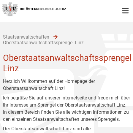
Zur
Zum
Zum
Hauptnavigation
Inhalt
Untermenü
DIE ÖSTERREICHISCHE JUSTIZ
[1]
[2]
[3]
Staatsanwaltschaften
Oberstaatsanwaltschaftssprengel Linz
Oberstaatsanwaltschaftssprengel
Linz
Herzlich Willkommen auf der Homepage der
Oberstaatsanwaltschaft Linz!
Ich begrüße Sie auf unserer Internetseite und freue mich über
Ihr Interesse am Sprengel der Oberstaatsanwaltschaft Linz.
In diesem Bereich finden Sie alle wichtigen Informationen zu
den einzelnen Staatsanwaltschaften unseres Sprengels.
Der Oberstaatsanwaltschaft Linz sind alle