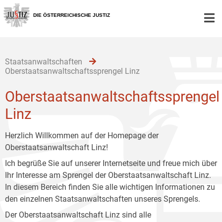
Zur
Zum
Zum
Hauptnavigation
Inhalt
Untermenü
DIE ÖSTERREICHISCHE JUSTIZ
[1]
[2]
[3]
Staatsanwaltschaften
Oberstaatsanwaltschaftssprengel Linz
Oberstaatsanwaltschaftssprengel
Linz
Herzlich Willkommen auf der Homepage der
Oberstaatsanwaltschaft Linz!
Ich begrüße Sie auf unserer Internetseite und freue mich über
Ihr Interesse am Sprengel der Oberstaatsanwaltschaft Linz.
In diesem Bereich finden Sie alle wichtigen Informationen zu
den einzelnen Staatsanwaltschaften unseres Sprengels.
Der Oberstaatsanwaltschaft Linz sind alle