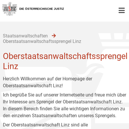
Zur
Zum
Zum
Hauptnavigation
Inhalt
Untermenü
DIE ÖSTERREICHISCHE JUSTIZ
[1]
[2]
[3]
Staatsanwaltschaften
Oberstaatsanwaltschaftssprengel Linz
Oberstaatsanwaltschaftssprengel
Linz
Herzlich Willkommen auf der Homepage der
Oberstaatsanwaltschaft Linz!
Ich begrüße Sie auf unserer Internetseite und freue mich über
Ihr Interesse am Sprengel der Oberstaatsanwaltschaft Linz.
In diesem Bereich finden Sie alle wichtigen Informationen zu
den einzelnen Staatsanwaltschaften unseres Sprengels.
Der Oberstaatsanwaltschaft Linz sind alle