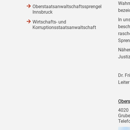
Wahrn
Oberstaatsanwaltschaftssprengel
bezei
Innsbruck
In un
Wirtschafts- und
besch
Korruptionsstaatsanwaltschaft
rasch
Spreng
Näher
Justi
Dr. Fr
Leite
Obers
4020 
Grube
Telef