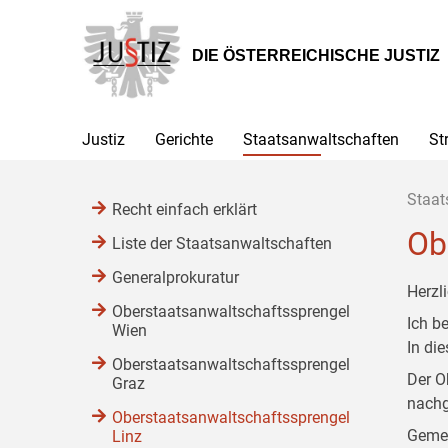
Zur
Zum
Zum
Hauptnavigation
Inhalt
Untermenü
[1]
[2]
[3]
DIE ÖSTERREICHISCHE JUSTIZ
Justiz
Gerichte
Staatsanwaltschaften
St
Staat
Recht einfach erklärt
Ob
Liste der Staatsanwaltschaften
Generalprokuratur
Herzl
Oberstaatsanwaltschaftssprengel
Ich b
Wien
In di
Oberstaatsanwaltschaftssprengel
Der O
Graz
nachg
Oberstaatsanwaltschaftssprengel
Gemei
Linz