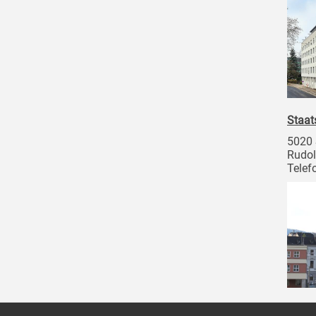
Staat
5020 
Rudol
Telef