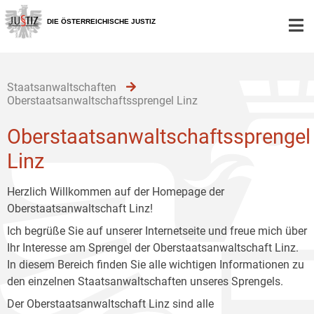
Zur
Zum
Zum
Hauptnavigation
Inhalt
Untermenü
DIE ÖSTERREICHISCHE JUSTIZ
[1]
[2]
[3]
Staatsanwaltschaften
Oberstaatsanwaltschaftssprengel Linz
Oberstaatsanwaltschaftssprengel
Linz
Herzlich Willkommen auf der Homepage der
Oberstaatsanwaltschaft Linz!
Ich begrüße Sie auf unserer Internetseite und freue mich über
Ihr Interesse am Sprengel der Oberstaatsanwaltschaft Linz.
In diesem Bereich finden Sie alle wichtigen Informationen zu
den einzelnen Staatsanwaltschaften unseres Sprengels.
Der Oberstaatsanwaltschaft Linz sind alle