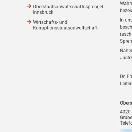
Wahrn
Oberstaatsanwaltschaftssprengel
bezei
Innsbruck
In un
Wirtschafts- und
besch
Korruptionsstaatsanwaltschaft
rasch
Spreng
Näher
Justi
Dr. Fr
Leite
Obers
4020 
Grube
Telef