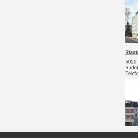
Staat
5020 
Rudol
Telef