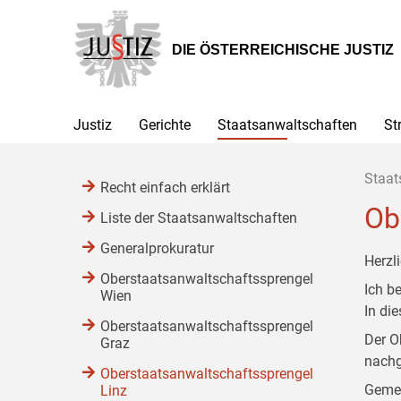
Zur
Zum
Zum
Hauptnavigation
Inhalt
Untermenü
[1]
[2]
[3]
DIE ÖSTERREICHISCHE JUSTIZ
Justiz
Gerichte
Staatsanwaltschaften
St
Staat
Recht einfach erklärt
Ob
Liste der Staatsanwaltschaften
Generalprokuratur
Herzl
Oberstaatsanwaltschaftssprengel
Ich b
Wien
In di
Oberstaatsanwaltschaftssprengel
Der O
Graz
nachg
Oberstaatsanwaltschaftssprengel
Gemei
Linz