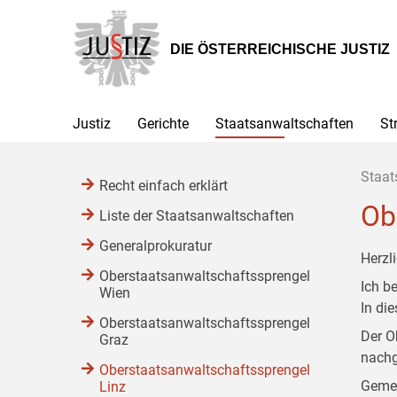
Zur
Zum
Zum
Hauptnavigation
Inhalt
Untermenü
[1]
[2]
[3]
DIE ÖSTERREICHISCHE JUSTIZ
Justiz
Gerichte
Staatsanwaltschaften
St
Staat
Recht einfach erklärt
Ob
Liste der Staatsanwaltschaften
Generalprokuratur
Herzl
Oberstaatsanwaltschaftssprengel
Ich b
Wien
In di
Oberstaatsanwaltschaftssprengel
Der O
Graz
nachg
Oberstaatsanwaltschaftssprengel
Gemei
Linz