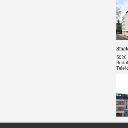
Staat
5020 
Rudol
Telef