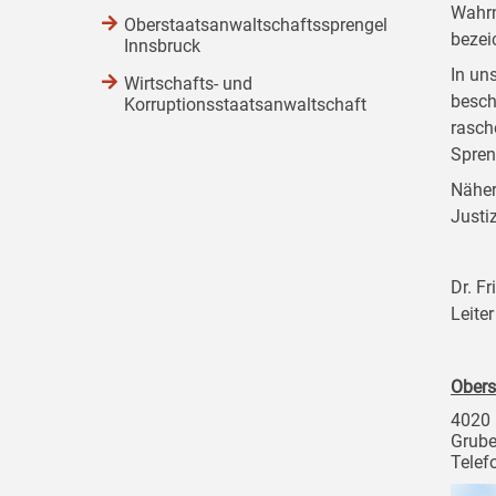
Wahrn
Oberstaatsanwaltschaftssprengel
bezei
Innsbruck
In un
Wirtschafts- und
besch
Korruptionsstaatsanwaltschaft
rasch
Spreng
Näher
Justi
Dr. Fr
Leite
Obers
4020 
Grube
Telef