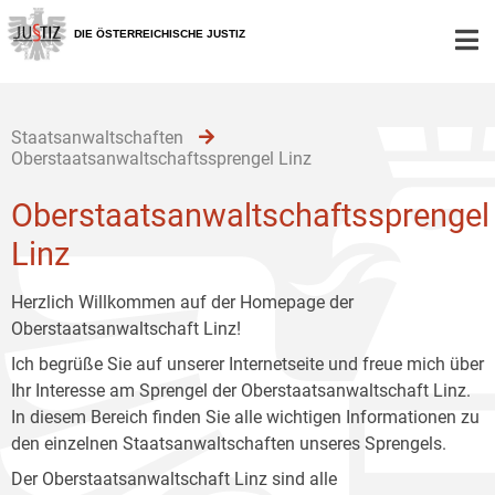
Zur
Zum
Zum
Hauptnavigation
Inhalt
Untermenü
DIE ÖSTERREICHISCHE JUSTIZ
[1]
[2]
[3]
Staatsanwaltschaften
Oberstaatsanwaltschaftssprengel Linz
Oberstaatsanwaltschaftssprengel
Linz
Herzlich Willkommen auf der Homepage der
Oberstaatsanwaltschaft Linz!
Ich begrüße Sie auf unserer Internetseite und freue mich über
Ihr Interesse am Sprengel der Oberstaatsanwaltschaft Linz.
In diesem Bereich finden Sie alle wichtigen Informationen zu
den einzelnen Staatsanwaltschaften unseres Sprengels.
Der Oberstaatsanwaltschaft Linz sind alle