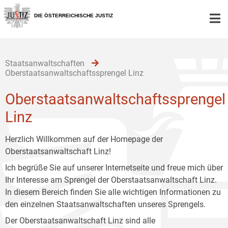
Zur
Zum
Zum
Hauptnavigation
Inhalt
Untermenü
DIE ÖSTERREICHISCHE JUSTIZ
[1]
[2]
[3]
Staatsanwaltschaften
Oberstaatsanwaltschaftssprengel Linz
Oberstaatsanwaltschaftssprengel
Linz
Herzlich Willkommen auf der Homepage der
Oberstaatsanwaltschaft Linz!
Ich begrüße Sie auf unserer Internetseite und freue mich über
Ihr Interesse am Sprengel der Oberstaatsanwaltschaft Linz.
In diesem Bereich finden Sie alle wichtigen Informationen zu
den einzelnen Staatsanwaltschaften unseres Sprengels.
Der Oberstaatsanwaltschaft Linz sind alle