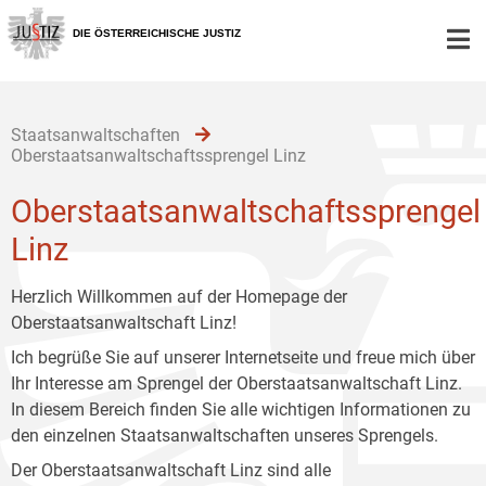
Zur
Zum
Zum
Hauptnavigation
Inhalt
Untermenü
DIE ÖSTERREICHISCHE JUSTIZ
[1]
[2]
[3]
Staatsanwaltschaften
Oberstaatsanwaltschaftssprengel Linz
Oberstaatsanwaltschaftssprengel
Linz
Herzlich Willkommen auf der Homepage der
Oberstaatsanwaltschaft Linz!
Ich begrüße Sie auf unserer Internetseite und freue mich über
Ihr Interesse am Sprengel der Oberstaatsanwaltschaft Linz.
In diesem Bereich finden Sie alle wichtigen Informationen zu
den einzelnen Staatsanwaltschaften unseres Sprengels.
Der Oberstaatsanwaltschaft Linz sind alle