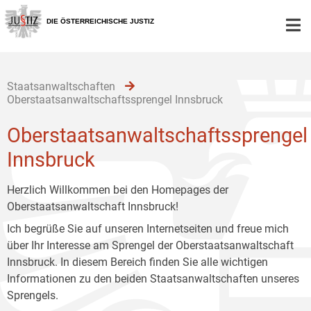
Zur
Zum
Zum
Hauptnavigation
Inhalt
Untermenü
DIE ÖSTERREICHISCHE JUSTIZ
[1]
[2]
[3]
Staatsanwaltschaften
Oberstaatsanwaltschaftssprengel Innsbruck
Oberstaatsanwaltschaftssprengel
Innsbruck
Herzlich Willkommen bei den Homepages der
Oberstaatsanwaltschaft Innsbruck!
Ich begrüße Sie auf unseren Internetseiten und freue mich
über Ihr Interesse am Sprengel der Oberstaatsanwaltschaft
Innsbruck. In diesem Bereich finden Sie alle wichtigen
Informationen zu den beiden Staatsanwaltschaften unseres
Sprengels.