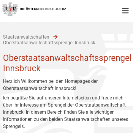
Zur
Zum
Zum
Hauptnavigation
Inhalt
Untermenü
DIE ÖSTERREICHISCHE JUSTIZ
[1]
[2]
[3]
Staatsanwaltschaften
Oberstaatsanwaltschaftssprengel Innsbruck
Oberstaatsanwaltschaftssprengel
Innsbruck
Herzlich Willkommen bei den Homepages der
Oberstaatsanwaltschaft Innsbruck!
Ich begrüße Sie auf unseren Internetseiten und freue mich
über Ihr Interesse am Sprengel der Oberstaatsanwaltschaft
Innsbruck. In diesem Bereich finden Sie alle wichtigen
Informationen zu den beiden Staatsanwaltschaften unseres
Sprengels.