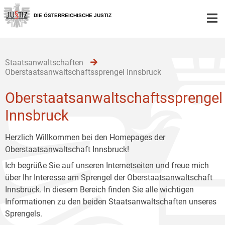
Zur
Zum
Zum
Hauptnavigation
Inhalt
Untermenü
DIE ÖSTERREICHISCHE JUSTIZ
[1]
[2]
[3]
Staatsanwaltschaften
Oberstaatsanwaltschaftssprengel Innsbruck
Oberstaatsanwaltschaftssprengel
Innsbruck
Herzlich Willkommen bei den Homepages der
Oberstaatsanwaltschaft Innsbruck!
Ich begrüße Sie auf unseren Internetseiten und freue mich
über Ihr Interesse am Sprengel der Oberstaatsanwaltschaft
Innsbruck. In diesem Bereich finden Sie alle wichtigen
Informationen zu den beiden Staatsanwaltschaften unseres
Sprengels.