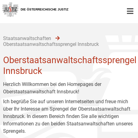
Zur
Zum
Zum
Hauptnavigation
Inhalt
Untermenü
DIE ÖSTERREICHISCHE JUSTIZ
[1]
[2]
[3]
Staatsanwaltschaften
Oberstaatsanwaltschaftssprengel Innsbruck
Oberstaatsanwaltschaftssprengel
Innsbruck
Herzlich Willkommen bei den Homepages der
Oberstaatsanwaltschaft Innsbruck!
Ich begrüße Sie auf unseren Internetseiten und freue mich
über Ihr Interesse am Sprengel der Oberstaatsanwaltschaft
Innsbruck. In diesem Bereich finden Sie alle wichtigen
Informationen zu den beiden Staatsanwaltschaften unseres
Sprengels.